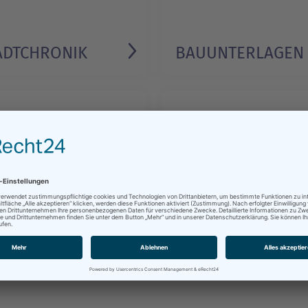
ADT­CHRONIK
BAU­UNTERLAGEN
ungen, Verordnungen,
Gedächtnisorte in Schwerin.
ulare.
STELL­
RMULARE &
TZUNGS­
FRIEDLICHE
DINGUNGEN
REVOLUTION 1989