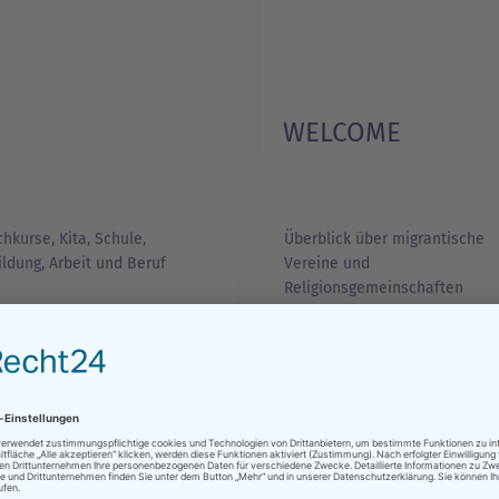
WELCOME
1/1
hkurse, Kita, Schule,
Überblick über migrantische
ldung, Arbeit und Beruf
Vereine und
Religionsgemeinschaften
MIGRANTISCHES
LEBEN UND
LDUNG
RELIGION