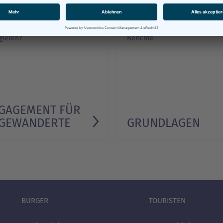
und wo kann ich mich
Basisdaten, Konzepte und
gieren?
Berichte
GAGEMENT FÜR
­GEWANDERTE
GRUNDLAGEN
BÜRGER
TOURISTEN