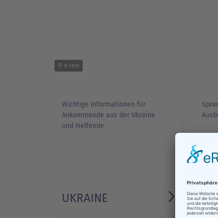
© k.rein
Wichtige Informationen für
Sprac
Ankommende aus der Ukraine
Ausbi
und Helfende
UKRAINE
BI