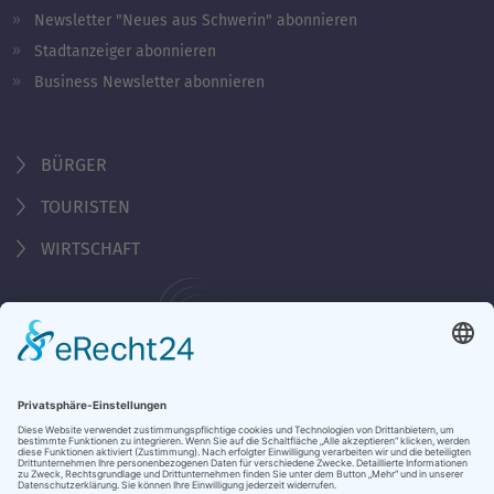
Newsletter "Neues aus Schwerin" abonnieren
Stadtanzeiger abonnieren
Business Newsletter abonnieren
BÜRGER
TOURISTEN
WIRTSCHAFT
Behördennummer 115
KONTAKT
ÖFFNUNGSZEITEN
NOTRUFE & HOTLINES
JOBS
STADTANZEIGER
BROSCHÜREN
PRESSE
DATENSCHUTZ