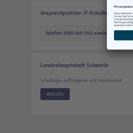
Ansprechpartner: IT-Schulkoordinatori
Telefon: 0385 545-1143 sowie E-Mail: sc
Landeshauptstadt Schwerin
Schulträger, Auftraggeber und Koordination
Website