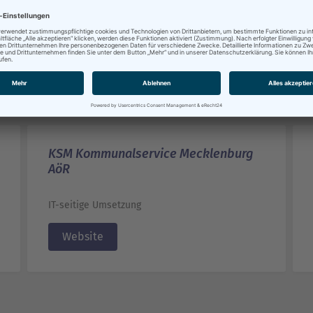
n Frau Brandt
hulit-lhs@schwerin.de
KSM Kommunalservice Mecklenburg
AöR
IT-seitige Umsetzung
Website