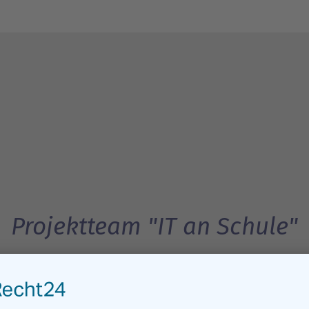
Projektteam "IT an Schule"
t sich aus Mitarbeitern der Stadtverwaltung, Mitarbeitern 
Mitarbeitern des IT-Dienstleisters KSM zusammen.