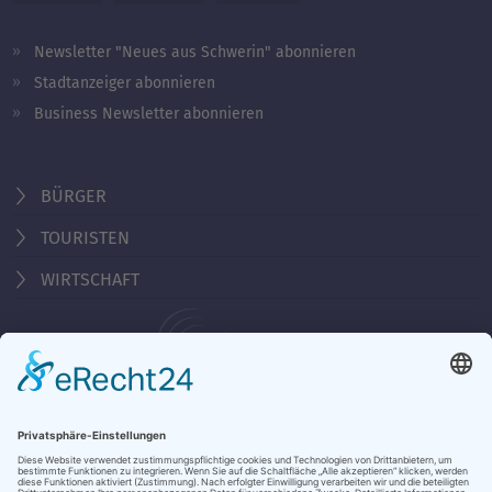
Newsletter "Neues aus Schwerin" abonnieren
Stadtanzeiger abonnieren
Business Newsletter abonnieren
BÜRGER
TOURISTEN
WIRTSCHAFT
Behördennummer 115
KONTAKT
ÖFFNUNGSZEITEN
NOTRUFE & HOTLINES
JOBS