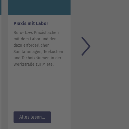
Praxis mit Labor
Büro mit Ausblick
Büro- bzw. Praxisflächen
320, 90, 80 und 70m²
mit dem Labor und den
Bürofläche am Dreesche
dazu erforderlichen
Markt für 6,25 Euro/m² 
Sanitäranlagen, Teeküchen
und Technikräumen in der
Werkstraße zur Miete.
Alles lesen...
Alles lesen...