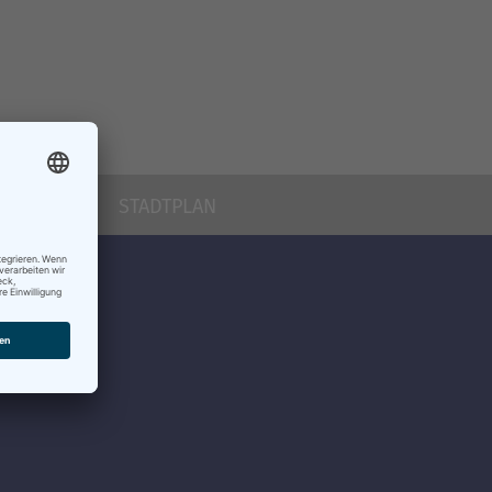
k
STADTPLAN